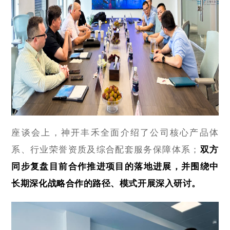
座谈会上，神开丰禾全面介绍了公司核心产品体
系、行业荣誉资质及综合配套服务保障体系；
双方
同步复盘目前合作推进项目的落地进展，并围绕中
长期深化战略合作的路径、模式开展深入研讨。