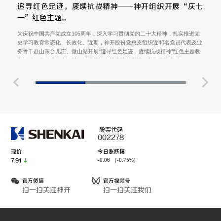
追寻红色足迹，赓续抗战精神——神开组织开展“庆七
一”红色主题...
为庆祝中国共产党成立105周年，深入学习贯彻党的二十大精神，扎实推进党
史学习教育常态化、长效化。近期，神开股份党总支组织近40名党员代表及业
务骨干赴山东台儿庄、微山湖开展“追寻红色足迹，赓续抗战精神”红色主题教
育活动，在寻访革命旧址、感悟抗战史诗中淬炼党性、凝聚奋进力量。
股票代码
002278
现价
今日涨跌幅
-0.06 （-0.75%)
7.91
官方微信
官方视频号
扫一扫关注神开
扫一扫关注我们