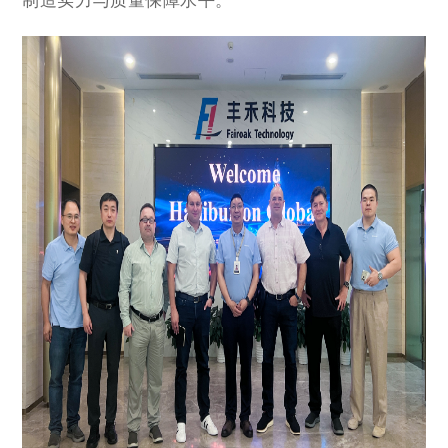
制造实力与质量保障水平。