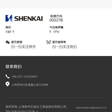
股票代码
002278
现价
今日涨跌幅
0 （0%)
7.97
官方微信
官方视频号
扫一扫关注神开
扫一扫关注我们
联系我们
+86 021-54332841
上海市闵行区浦星公路1769号
版权所有 上海神开石油化工装备股份有限公司
*网站内所有统计数据均包含子公司
沪ICP备15050775号-1