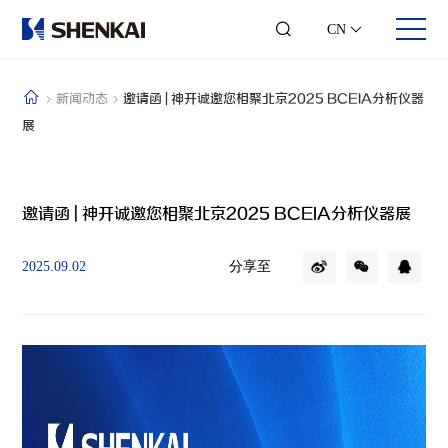
CN
新闻动态
邀请函 | 神开诚邀您相聚北京2025 BCEIA分析仪器
展
关于我们
业务领域
投资者关系
人才发展
公司简介
钻修井控
股票信息
合伙人时代
邀请函 | 神开诚邀您相聚北京2025 BCEIA分析仪器展
发展历程
井口采油
可视化年报
团队风采
企业文化
综合录井
投资者交流
员工风采
可持续发展
随钻测控
联系方式
加入我们
分享至
2025.09.02
企业荣誉
数字测井
联系我们
智能钻井
石化仪器
工程服务