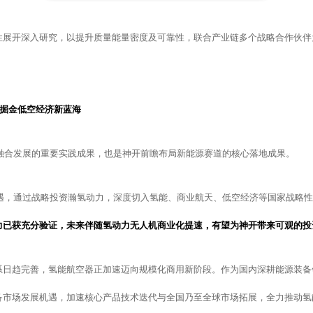
性展开深入研究，以提升质量能量密度及可靠性，联合产业链多个战略合作伙伴
力掘金低空经济新蓝海
业融合发展的重要实践成果，也是神开前瞻布局新能源赛道的核心落地成果。
机遇，通过战略投资瀚氢动力，深度切入氢能、商业航天、低空经济等国家战略
力已获充分验证，未来伴随氢动力无人机商业化提速，有望为神开带来可观的投
系日趋完善，氢能航空器正加速迈向规模化商用新阶段。作为国内深耕能源装备
备市场发展机遇，加速核心产品技术迭代与全国乃至全球市场拓展，全力推动氢