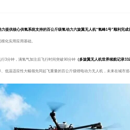
动力提供核心供氢系统支持的百公斤级氢动力六旋翼无人机“氢峰1号”顺利完成
规模化实用应用基础。
行3分钟，满氢气加注后飞行时间突破90分钟
（多旋翼无人机世界续航记录33
率、低温适应性大幅领先同起飞重量的百公斤级锂电动力无人机，未来在城市巡
路1769号
P备15050775号-1
网站建设：逐鹿科技
三维动画：昊天罔极