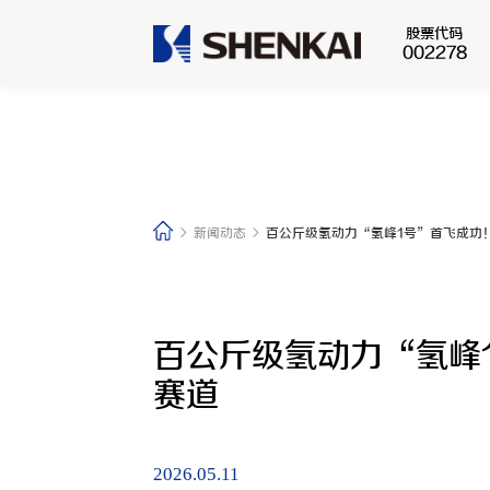
股票代码
002278
钻修井控
公司简介
井口采油
关于我们
新闻动态
百公斤级氢动力“氢峰1号”首飞成功
公司简介
发展历程
企业文化
百公斤级氢动力“氢峰
可持续发展
企业荣誉
赛道
联系我们
2026.05.11