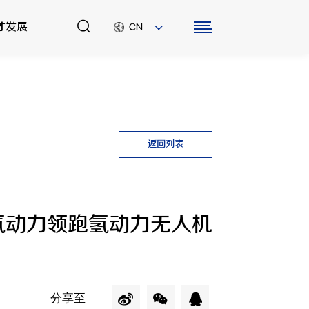
才发展
CN
石化仪器
联系我们
工程服务
人才发展
返回列表
合伙人时代
团队风采
员工风采
氢动力领跑氢动力无人机
加入我们
分享至