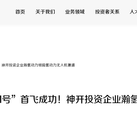
首页
关于我们
业务领域
投资者关系
人
股票信息
发展历程
合伙人时代
综合录井
可视化年报
企业文化
随钻测控
团队风采
可持续发展
数字测井
投资者交流
员工风采
智能钻井
企业荣誉
加入我们
联系方式
业务领域
投资者关系
！神开投资企业瀚氢动力领跑氢动力无人机赛道
钻修井控
股票信息
井口采油
可视化年报
综合录井
投资者交流
1号”首飞成功！神开投资企业瀚
随钻测控
联系方式
数字测井
智能钻井
石化仪器
工程服务