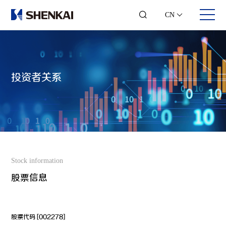
CN
投资者关系
关于我们
业务领域
投资者关系
人才发展
公司简介
钻修井控
股票信息
合伙人时代
发展历程
井口采油
可视化年报
团队风采
企业文化
综合录井
投资者交流
员工风采
可持续发展
随钻测控
联系方式
加入我们
企业荣誉
数字测井
联系我们
智能钻井
Stock information
石化仪器
工程服务
股票信息
股票代码 [002278]