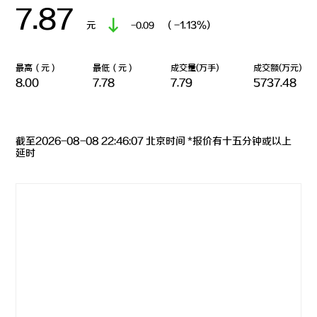
7.87
元
（-1.13%)
-0.09
最高（元）
最低（元）
成交量(万手)
成交额(万元)
8.00
7.78
7.79
5737.48
+86 021-54332841
上海市闵行区浦星公路1769号
截至2026-08-08 22:46:07 北京时间 *报价有十五分钟或以上
版权所有 上海神开石油化工装备股份有限公司
沪ICP备15050775
延时
号-1
网站建设：逐鹿科技
三维动画：昊天罔极