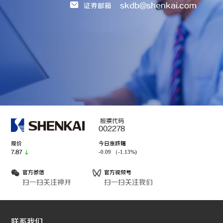
skdb@shenkai.com
证券邮箱
股票代码
002278
现价
今日涨跌幅
-0.09 （-1.13%)
7.87
官方微信
官方视频号
扫一扫关注神开
扫一扫关注我们
联系我们