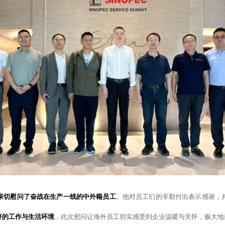
亲切慰问了奋战在生产一线的中外籍员工
。他对员工们的辛勤付出表示感谢，
好的工作与生活环境
，此次慰问让海外员工切实感受到企业温暖与关怀，极大地