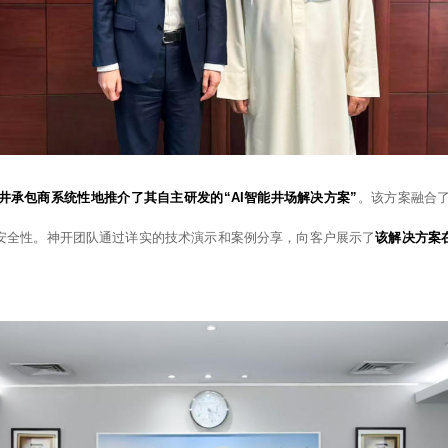
井承包商系统性地推介了其自主研发的“AI智能井场解决方案”
。该方案融合
安全性。神开团队通过详实的技术演示和案例分享，向客户展示了
该解决方案