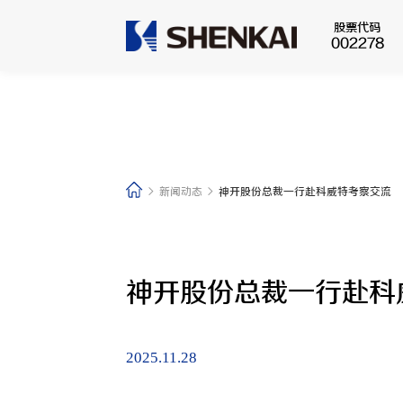
股票代码
002278
钻修井控
公司简介
井口采油
关于我们
新闻动态
神开股份总裁一行赴科威特考察交流
公司简介
发展历程
企业文化
神开股份总裁一行赴科
可持续发展
企业荣誉
联系我们
2025.11.28