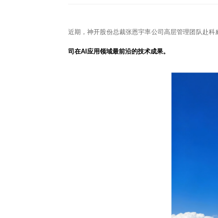
近期，神开股份总裁张恩宇率公司高层管理团队赴科
司在AI应用领域最前沿的技术成果。
+86 021-54332841
上海市闵行区浦星公
版权所有 上海神开石油化工装备股份有限公司
沪IC