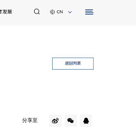
才发展
CN
石化仪器
联系我们
工程服务
人才发展
返回列表
合伙人时代
团队风采
员工风采
加入我们
分享至