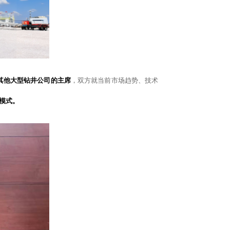
其他大型钻井公司的主席
，双方就当前市场趋势、技术
模式。