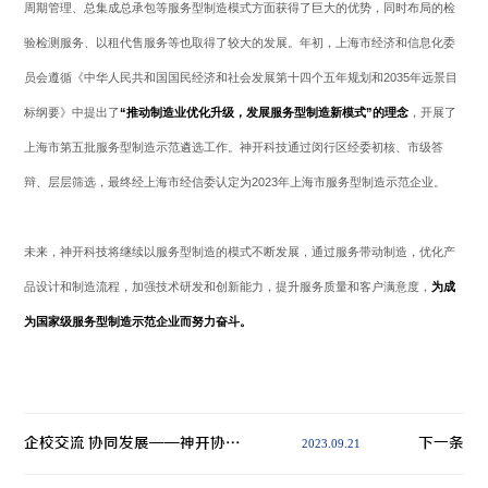
周期管理、总集成总承包等服务型制造模式方面获得了巨大的优势，同时布局的检
验检测服务、以租代售服务等也取得了较大的发展。年初，上海市经济和信息化委
员会遵循《中华人民共和国国民经济和社会发展第十四个五年规划和2035年远景目
标纲要》中提出了
“推动制造业优化升级，发展服务型制造新模式”的理念
，开展了
上海市第五批服务型制造示范遴选工作。神开科技通过闵行区经委初核、市级答
辩、层层筛选，最终经上海市经信委认定为2023年上海市服务型制造示范企业。
未来，神开科技将继续以服务型制造的模式不断发展，通过服务带动制造，优化产
品设计和制造流程，加强技术研发和创新能力，提升服务质量和客户满意度，
为成
为国家级服务型制造示范企业而努力奋斗。
企校交流 协同发展——神开协办第十届中国研究生能源装备创新设计大赛
下一条
2023.09.21