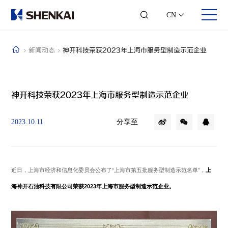
CN
新闻动态
神开科技荣获2023年上海市服务型制造示范企业
关于我们
业务领域
投资者关系
人才发展
神开科技荣获2023年上海市服务型制造示范企业
公司简介
钻修井控
股票信息
合伙人时代
发展历程
井口采油
可视化年报
团队风采
分享至
2023.10.11
企业文化
综合录井
投资者交流
员工风采
可持续发展
随钻测控
联系方式
加入我们
企业荣誉
数字测井
联系我们
智能钻井
石化仪器
近日，上海市经济和信息化委员会公布了“上海市第五批服务型制造示范名单”，
上
工程服务
海神开石油科技有限公司荣获2023年上海市服务型制造示范企业。