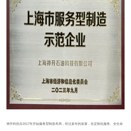
+86 021-54332841
上海市闵行区浦星公路1769号
版权所有 上海神开石油化工装备股份有限公司
沪ICP备15050775
号-1
网站建设：逐鹿科技
三维动画：昊天罔极
神开科技自2017年开始服务型制造布局，经过多年的发展，在定制化服务、全生命