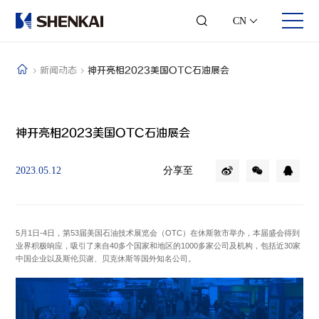
CN
新闻动态
神开亮相2023美国OTC石油展会
关于我们
业务领域
投资者关系
人才发展
神开亮相2023美国OTC石油展会
公司简介
钻修井控
股票信息
合伙人时代
发展历程
井口采油
可视化年报
团队风采
分享至
2023.05.12
企业文化
综合录井
投资者交流
员工风采
可持续发展
随钻测控
联系方式
加入我们
企业荣誉
数字测井
联系我们
智能钻井
石化仪器
5月1日-4日，第53届美国石油技术展览会（OTC）在休斯敦市举办，本届盛会得到
工程服务
业界积极响应，吸引了来自40多个国家和地区的1000多家公司及机构，包括近30家
中国企业以及斯伦贝谢、贝克休斯等国外知名公司。