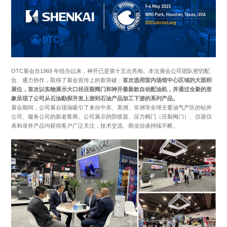
OTC展会自1969 年组办以来，神开已是第十五次亮相。本次展会公司团队密切配
合、通力协作，取得了展会宣传上的新突破：
首次选用室内场馆中心区域的大面积
展位，首次以实物展示大口径压裂阀门和神开最新款自动配油机，并通过全新的形
+86 021-54332841
上海市闵行区浦星公路1769号
象呈现了公司从石油勘探开发上游到石油产品加工下游的系列产品。
展会期间，公司展台现场吸引了来自中东、美洲、非洲等全球主要油气产区的钻井
版权所有 上海神开石油化工装备股份有限公司
沪ICP备15050775
公司、服务公司的新老客商。公司展示的防喷器、压力阀门（压裂阀门）、仪器仪
号-1
网站建设：逐鹿科技
三维动画：昊天罔极
表和录井产品均获得客户广泛关注，技术交流、商业洽谈持续不断。