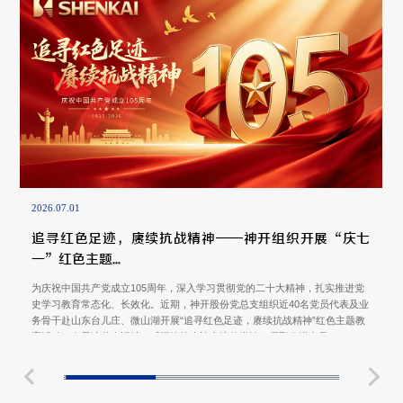
2026.07.01
追寻红色足迹，赓续抗战精神——神开组织开展“庆七
一”红色主题...
为庆祝中国共产党成立105周年，深入学习贯彻党的二十大精神，扎实推进党
史学习教育常态化、长效化。近期，神开股份党总支组织近40名党员代表及业
务骨干赴山东台儿庄、微山湖开展“追寻红色足迹，赓续抗战精神”红色主题教
育活动，在寻访革命旧址、感悟抗战史诗中淬炼党性、凝聚奋进力量。