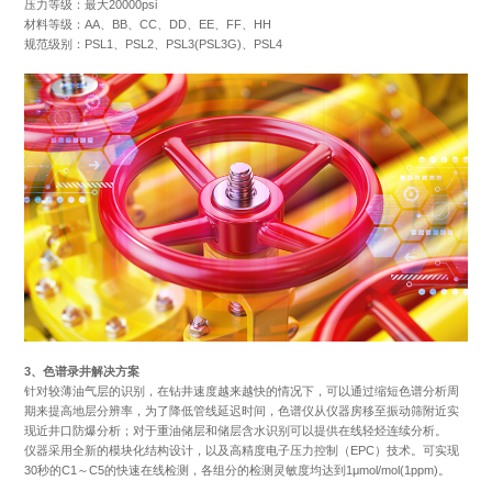
压力等级：最大20000psi
材料等级：AA、BB、CC、DD、EE、FF、HH
规范级别：PSL1、PSL2、PSL3(PSL3G)、PSL4
3、色谱录井解决方案
针对较薄油气层的识别，在钻井速度越来越快的情况下，可以通过缩短色谱分析周
期来提高地层分辨率，为了降低管线延迟时间，色谱仪从仪器房移至振动筛附近实
现近井口防爆分析；对于重油储层和储层含水识别可以提供在线轻烃连续分析。
仪器采用全新的模块化结构设计，以及高精度电子压力控制（EPC）技术。可实现
30秒的C1～C5的快速在线检测，各组分的检测灵敏度均达到1μmol/mol(1ppm)。