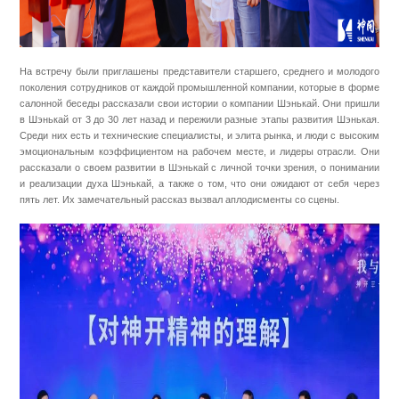
На встречу были приглашены представители старшего, среднего и молодого
поколения сотрудников от каждой промышленной компании, которые в форме
салонной беседы рассказали свои истории о компании Шэнькай. Они пришли
в Шэнькай от 3 до 30 лет назад и пережили разные этапы развития Шэнькая.
Среди них есть и технические специалисты, и элита рынка, и люди с высоким
эмоциональным коэффициентом на рабочем месте, и лидеры отрасли. Они
рассказали о своем развитии в Шэнькай с личной точки зрения, о понимании
и реализации духа Шэнькай, а также о том, что они ожидают от себя через
пять лет. Их замечательный рассказ вызвал аплодисменты со сцены.