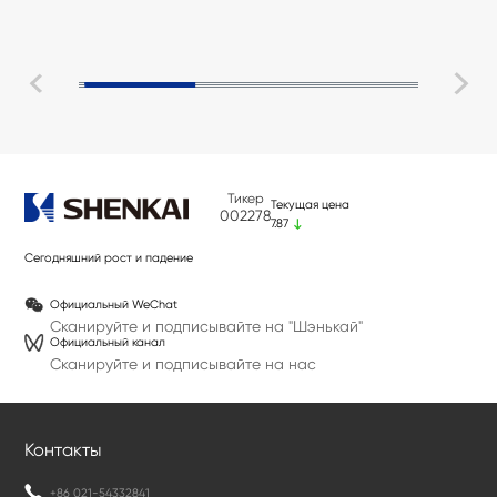
Hangzhou Shenkai Fenghe Petroleum Technology Co., Ltd. (краткое
наименование «Шэнькай Фэнхэ» (Shenkai Fenghe)), контролируемое
дочернее предприятие «Шэнькай» (Shenkai Co., Ltd.), с целью
ознакомительного визита и делового обмена.
Тикер
Текущая цена
002278
7.87
Сегодняшний рост и падение
-0.09 （-1.13%)
Официальный WeChat
Сканируйте и подписывайте на "Шэнькай"
Официальный канал
Сканируйте и подписывайте на нас
Контакты
+86 021-54332841