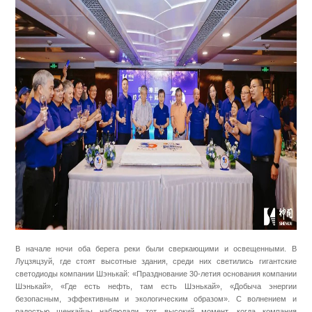
В начале ночи оба берега реки были сверкающими и освещенными. В
Луцзяцзуй, где стоят высотные здания, среди них светились гигантские
светодиоды компании Шэнькай: «Празднование 30-летия основания компании
Шэнькай», «Где есть нефть, там есть Шэнькай», «Добыча энергии
безопасным, эффективным и экологическим образом». С волнением и
радостью шенкайцы наблюдали тот высокий момент, когда компания