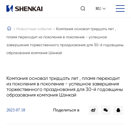
RU
Новостные события
Компания основал тридцать лет ,
пламя переходит из поколения в поколение - успешное
завершения торжественного празднования для 30-й годовщины
О нас
Продукция
Партнеры
образования компания Шэнкай
О компании
Управление скважиной
Акции
Историл
Устье скважины
Отчётность
Культура
Каротаж скважины
Инвесторы
Устойчивое развитие
Контроль при бурении
Контактная информация
Компания основал тридцать лет , пламя переходит
из поколения в поколение - успешное завершения
Награды и достижения
Цифровой каротаж
торжественного празднования для 30-й годовщины
Контакты
Интеллектуальное бурение
образования компания Шэнкай
услуги инжиниринга бурения
Инженерные услуги
Развитие талантов
Поделиться в
2023.07.18
Время партнёров
Командный стиль
Стиль работников