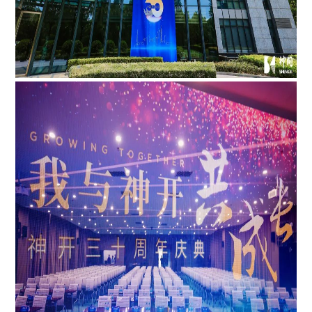
+86 021-54332841
г. Шанхай, р-н. Миньхан, ул. Пусин, № 1769
Все авторские права защищены Шанхайское АОО по
производству нефтехимического оборудования