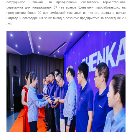
сотрудников Шэнькай. На праздновании состоялась торжественная
церемония для награждения 57 «ветеранов Шенькая», проработавших на
предприятии более 20 лет, эмблемой компании из чистого золота с целью
награда и благодарения за их вклад в развитие предприятия за последние 20
лет.