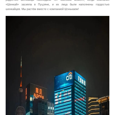
«Шенкай» засияла в Пуцзяне, и их лица были наполнены гордостью
шенкайцев. Мы растём вместе с компанией Шэнькаем!