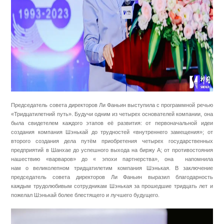
Председатель совета директоров Ли Фаньин выступила с программной речью
«Тридцатилетний путь». Будучи одним из четырех основателей компании, она
была свидетелем каждого этапов её развития: от первоначальной идеи
создания компания Шэнькай до трудностей «внутреннего замещения»; от
второго создания дела путём приобретения четырех государственных
предприятий в Шанхае до успешного выхода на биржу A; от противостояния
нашествию «варваров» до « эпохи партнерства», она напомнила
нам о великолепном тридцатилетим компания Шэнькая. В заключение
председатель совета директоров Ли Фаньин выразил благодарность
каждым трудолюбивым сотрудникам Шэнькая за прошедшие тридцать лет и
пожелал Шэнькай более блестящего и лучшего будущего.