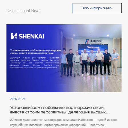
Всю информацию.
Recommended News
2026.06.24
Устанавливаем глобальные партнерские связи,
вместе строим перспективы: делегация высших
руководителей Halliburton посетила Hangzhou
22 июня делегация топ-менеджеров компании Halliburton — одной из трех
Shenkai Fenghe Petroleum Technology Co., Ltd.
(краткое наименование
крупнейших мировых нефтесервисных корпораций — посетила