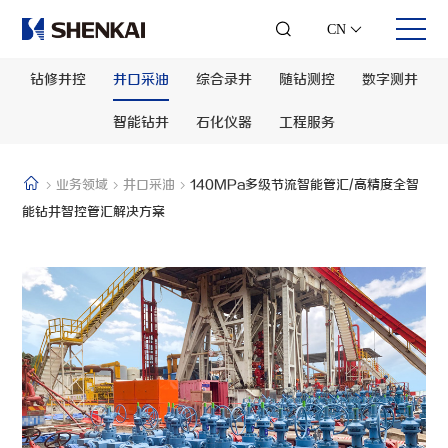
CN
钻修井控
井口采油
综合录井
随钻测控
数字测井
智能钻井
石化仪器
工程服务
关于我们
业务领域
投资者关系
人才发展
业务领域
井口采油
140MPa多级节流智能管汇/高精度全智
公司简介
钻修井控
股票信息
合伙人时代
能钻‎井智控管汇解决方案
发展历程
井口采油
可视化年报
团队风采
企业文化
综合录井
投资者交流
员工风采
可持续发展
随钻测控
联系方式
加入我们
企业荣誉
数字测井
联系我们
智能钻井
石化仪器
工程服务