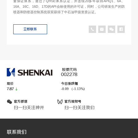
量保证体系，通过了QHSE体系认证，并连续20多年获得APIQ1、6A、
16A、16C、16D、17D的API会标使用的许可证，同时，公司研发生产的防
喷器和防喷器控制系统双双获得了中石油甲级资质认证。
立即联系
股票代码
002278
现价
今日涨跌幅
-0.09 （-1.13%)
7.87
官方微信
官方视频号
扫一扫关注神开
扫一扫关注我们
联系我们