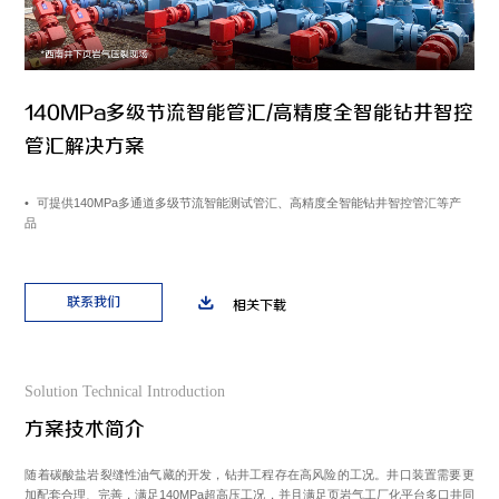
140MPa多级节流智能管汇/高精度全智能钻‎井智控
管汇解决方案
+86 021-54332841
上海市闵行区浦星公路1769号
•
可提供140MPa多通道多级节流智能测试管汇、高精度全智能钻井智控管汇等产
品
版权所有 上海神开石油化工装备股份有限公司
沪ICP备15050775
号-1
网站建设：逐鹿科技
三维动画：昊天罔极
联系我们
相关下载
Solution Technical Introduction
方案技术简介
随着碳酸盐岩裂缝性油气藏的开发，钻井工程存在高风险的工况。井口装置需要更
加配套合理、完善，满足140MPa超高压工况，并且满足页岩气工厂化平台多口井同